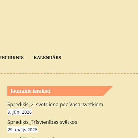
IECIRKNIS
KALENDĀRS
Jaunākie ieraksti
Sprediķis_2. svētdiena pēc Vasarsvētkiem
9. jūn. 2026
Sprediķis_Trīsvienības svētkos
29. maijs 2026