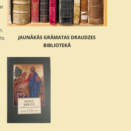
ar
m.
JAUNĀKĀS GRĀMATAS DRAUDZES
ts
BIBLIOTEKĀ