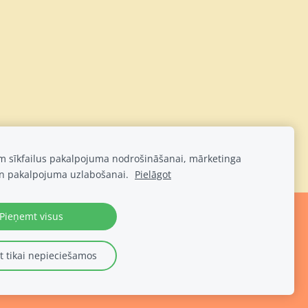
am sīkfailus pakalpojuma nodrošināšanai, mārketinga
n pakalpojuma uzlabošanai.
Pielāgot
Pieņemt visus
 tikai nepieciešamos