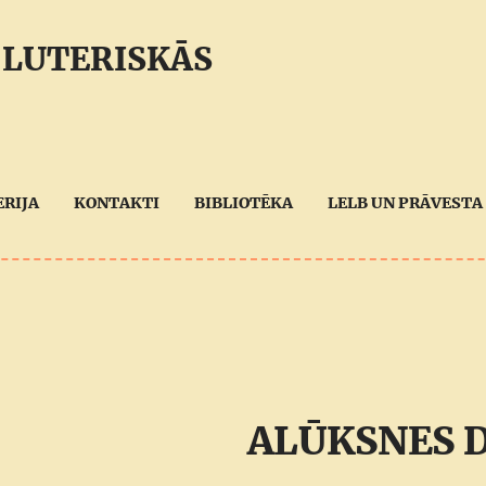
 LUTERISKĀS
ERIJA
KONTAKTI
BIBLIOTĒKA
LELB UN PRĀVESTA 
ALŪKSNES 