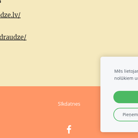
8
dze.lv/
draudze/
Mēs lietoj
nolūkiem u
Sīkdatnes
Pieņemt