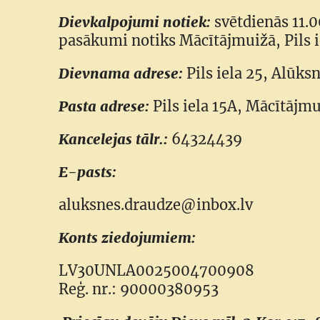
Dievkalpojumi notiek:
svētdienās 11.0
pasākumi notiks Mācītājmuižā, Pils i
Dievnama adrese:
Pils iela 25, Alūk
Pasta adrese:
Pils iela 15A, Mācītājm
Kancelejas tālr.:
64324439
E-pasts:
aluksnes.draudze@inbox.lv
Konts ziedojumiem:
LV30UNLA0025004700908
Reģ. nr.: 90000380953