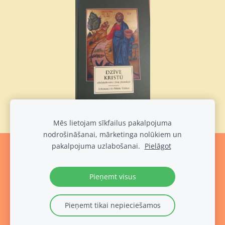
Mēs lietojam sīkfailus pakalpojuma
nodrošināšanai, mārketinga nolūkiem un
pakalpojuma uzlabošanai.
Pielāgot
Sīkdatnes
Pieņemt visus
Pieņemt tikai nepieciešamos