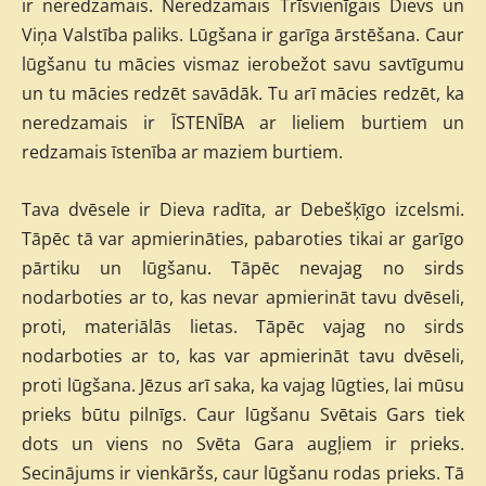
ir neredzamais. Neredzamais Trīsvienīgais Dievs un
Viņa Valstība paliks. Lūgšana ir garīga ārstēšana. Caur
lūgšanu tu mācies vismaz ierobežot savu savtīgumu
un tu mācies redzēt savādāk. Tu arī mācies redzēt, ka
neredzamais ir ĪSTENĪBA ar lieliem burtiem un
redzamais īstenība ar maziem burtiem.
Tava dvēsele ir Dieva radīta, ar Debešķīgo izcelsmi.
Tāpēc tā var apmierināties, pabaroties tikai ar garīgo
pārtiku un lūgšanu. Tāpēc nevajag no sirds
nodarboties ar to, kas nevar apmierināt tavu dvēseli,
proti, materiālās lietas. Tāpēc vajag no sirds
nodarboties ar to, kas var apmierināt tavu dvēseli,
proti lūgšana. Jēzus arī saka, ka vajag lūgties, lai mūsu
prieks būtu pilnīgs. Caur lūgšanu Svētais Gars tiek
dots un viens no Svēta Gara augļiem ir prieks.
Secinājums ir vienkāršs, caur lūgšanu rodas prieks. Tā