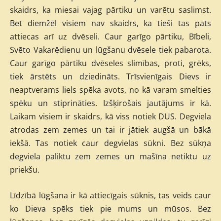
skaidrs, ka miesai vajag pārtiku un varētu saslimst.
Bet diemžēl visiem nav skaidrs, ka tieši tas pats
attiecas arī uz dvēseli. Caur garīgo pārtiku, Bībeli,
Svēto Vakarēdienu un lūgšanu dvēsele tiek pabarota.
Caur garīgo pārtiku dvēseles slimības, proti, grēks,
tiek ārstēts un dziedināts. Trīsvienīgais Dievs ir
neaptverams liels spēka avots, no kā varam smelties
spēku un stiprināties. Izšķirošais jautājums ir kā.
Laikam visiem ir skaidrs, kā viss notiek DUS. Degviela
atrodas zem zemes un tai ir jātiek augšā un bākā
iekšā. Tas notiek caur degvielas sūkni. Bez sūkņa
degviela paliktu zem zemes un mašīna netiktu uz
priekšu.
Līdzībā lūgšana ir kā attiecīgais sūknis, tas veids caur
ko Dieva spēks tiek pie mums un mūsos. Bez