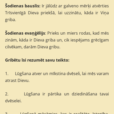
Šodienas bauslis:
Ir jālūdz ar galveno mērķi atvērties
Trīsvienīgā Dieva priekšā, lai uzzinātu, kāda ir Viņa
griba.
Šodienas evaņģēlijs
: Prieks un miers rodas, kad mēs
zinām, kāda ir Dieva griba un, cik iespējams grēcīgam
cilvēkam, darām Dieva gribu.
Gribētu īsi rezumēt savu teikto:
1. Lūgšana atver un mīkstina dvēseli, lai mēs varam
atrast Dievu.
2. Lūgšana ir pārtika un dziedināšana tavai
dvēselei.