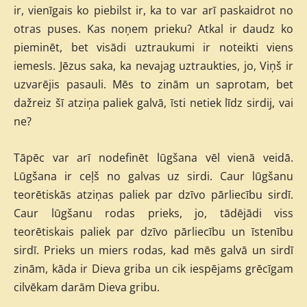
ir, vienīgais ko piebilst ir, ka to var arī paskaidrot no
otras puses. Kas noņem prieku? Atkal ir daudz ko
pieminēt, bet visādi uztraukumi ir noteikti viens
iemesls. Jēzus saka, ka nevajag uztraukties, jo, Viņš ir
uzvarējis pasauli. Mēs to zinām un saprotam, bet
dažreiz šī atziņa paliek galvā, īsti netiek līdz sirdij, vai
ne?
Tāpēc var arī nodefinēt lūgšana vēl vienā veidā.
Lūgšana ir ceļš no galvas uz sirdi. Caur lūgšanu
teorētiskās atziņas paliek par dzīvo pārliecību sirdī.
Caur lūgšanu rodas prieks, jo, tādējādi viss
teorētiskais paliek par dzīvo pārliecību un īstenību
sirdī. Prieks un miers rodas, kad mēs galvā un sirdī
zinām, kāda ir Dieva griba un cik iespējams grēcīgam
cilvēkam darām Dieva gribu.