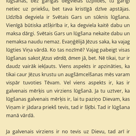
lūgšanas, bez garīgās degvielas uzpildes, tu garīgi
netiec uz priekšu, bet tava kristīgā dzīve apstājas.
Līdzībā degviela ir Svētais Gars un sūknis lūgšana.
Vienīgā būtiska atšķirība ir, ka degviela kaitē dabu un
maksa dārgi. Svētais Gars un lūgšana nekaite dabu un
nemaksa naudu nemaz. Evaņģēlijā Jēzus saka, ka vajag
lūgties Viņa vārdā. Ko tas nozīmē? Vajag pabeigt visas
lūgšanas sakot
Jēzus vārdā, āmen
jā, bet. Nē tikai, tur ir
daudz vairāk iekļauts. Viens aspekts ir apzināties, ka
tikai caur Jēzus krustu un augšāmcelšanas mēs varam
vispār tuvoties Tēvam. Vel viens aspekts ir, kas ir
galvenais mērķis un virziens lūgšanā. Ja tu uztver, ka
lūgšanas galvenais mērķis ir, lai tu paziņo Dievam, kas
Viņam ir jādara priekš tevis, tad ir šķībi. Tad ir lūgšana
manā vārdā.
Ja galvenais virziens ir no tevis uz Dievu, tad arī ir