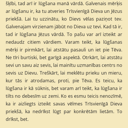
šķībi, tad arī ir lūgšana manā vārdā. Galvenais mērķis
ar lūgšanu ir, ka tu atveries Trīsvienīgā Dieva un Jēzus
priekšā. Lai tu uzzinātu, ko Dievs vēlas paziņot tev.
Galvenajam virzienam jābūt no Dieva uz tevi. Kad tā ir,
tad ir lūgšana Jēzus vārdā. To pašu var arī izteikt ar
nedaudz citiem vārdiem. Varam teikt, ka lūgšanas
mērķi ir pirmkārt, lai atstātu pasauli un iet pie Tēva.
Ne tīri burtiski, bet garīgā aspektā. Otrkārt, lai atstātu
sevi un savu aiz sevis, lai mainītu uzmanības centrs no
sevis uz Dievu. Treškārt, lai meklētu prieku un mieru,
kur tās ir atrodamas, proti, pie Tēva. Es teicu, ka
lūgšana ir kā sūknis, bet varam arī teikt, ka lūgšana ir
tilts no debesīm uz zemi. Ko es esmu teicis nenozīmē,
ka ir aizliegts izteikt savas vēlmes Trīsvienīgā Dieva
priekšā, ka nedrīkst lūgt par konkrētām lietām. To
drīkst, bet.