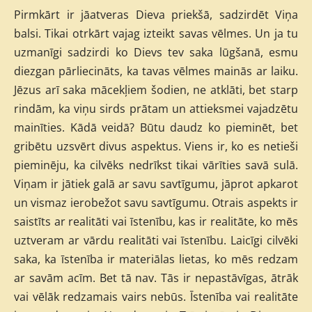
Pirmkārt ir jāatveras Dieva priekšā, sadzirdēt Viņa
balsi. Tikai otrkārt vajag izteikt savas vēlmes. Un ja tu
uzmanīgi sadzirdi ko Dievs tev saka lūgšanā, esmu
diezgan pārliecināts, ka tavas vēlmes mainās ar laiku.
Jēzus arī saka mācekļiem šodien, ne atklāti, bet starp
rindām, ka viņu sirds prātam un attieksmei vajadzētu
mainīties. Kādā veidā? Būtu daudz ko pieminēt, bet
gribētu uzsvērt divus aspektus. Viens ir, ko es netieši
pieminēju, ka cilvēks nedrīkst tikai vārīties savā sulā.
Viņam ir jātiek galā ar savu savtīgumu, jāprot apkarot
un vismaz ierobežot savu savtīgumu. Otrais aspekts ir
saistīts ar realitāti vai īstenību, kas ir realitāte, ko mēs
uztveram ar vārdu realitāti vai īstenību. Laicīgi cilvēki
saka, ka īstenība ir materiālas lietas, ko mēs redzam
ar savām acīm. Bet tā nav. Tās ir nepastāvīgas, ātrāk
vai vēlāk redzamais vairs nebūs. Īstenība vai realitāte