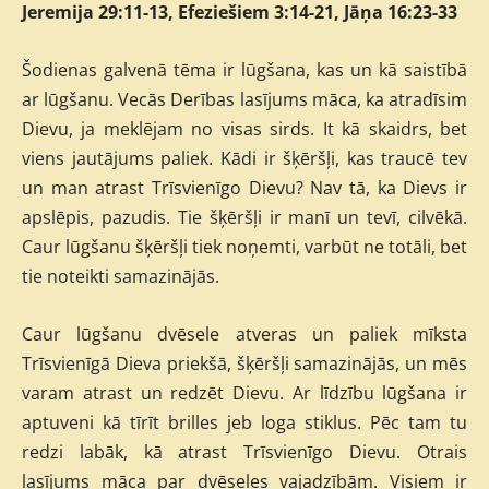
Jeremija 29:11-13, Efeziešiem 3:14-21, Jāņa 16:23-33
Šodienas galvenā tēma ir lūgšana, kas un kā saistībā
ar lūgšanu. Vecās Derības lasījums māca, ka atradīsim
Dievu, ja meklējam no visas sirds. It kā skaidrs, bet
viens jautājums paliek. Kādi ir šķēršļi, kas traucē tev
un man atrast Trīsvienīgo Dievu? Nav tā, ka Dievs ir
apslēpis, pazudis. Tie šķēršļi ir manī un tevī, cilvēkā.
Caur lūgšanu šķēršļi tiek noņemti, varbūt ne totāli, bet
tie noteikti samazinājās.
Caur lūgšanu dvēsele atveras un paliek mīksta
Trīsvienīgā Dieva priekšā, šķēršļi samazinājās, un mēs
varam atrast un redzēt Dievu. Ar līdzību lūgšana ir
aptuveni kā tīrīt brilles jeb loga stiklus. Pēc tam tu
redzi labāk, kā atrast Trīsvienīgo Dievu. Otrais
lasījums māca par dvēseles vajadzībām. Visiem ir