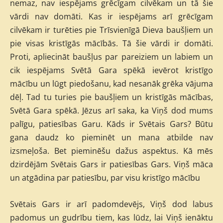
nemaz, nav iespējams grēcīgam cilvēkam un tā šie
vārdi nav domāti. Kas ir iespējams arī grēcīgam
cilvēkam ir turēties pie Trīsvienīgā Dieva baušļiem un
pie visas kristīgās mācībās. Tā šie vārdi ir domāti.
Proti, apliecināt baušļus par pareiziem un labiem un
cik iespējams Svētā Gara spēkā ievērot kristīgo
mācību un lūgt piedošanu, kad nesanāk grēka vājuma
dēļ. Tad tu turies pie baušļiem un kristīgās mācības,
Svētā Gara spēkā. Jēzus arī saka, ka Viņš dod mums
palīgu, patiesības Garu. Kāds ir Svētais Gars? Būtu
gana daudz ko pieminēt un mana atbilde nav
izsmeļoša. Bet pieminēšu dažus aspektus. Kā mēs
dzirdējām Svētais Gars ir patiesības Gars. Viņš māca
un atgādina par patiesību, par visu kristīgo mācību
Svētais Gars ir arī padomdevējs, Viņš dod labus
padomus un gudrību tiem, kas lūdz, lai Viņš ienāktu