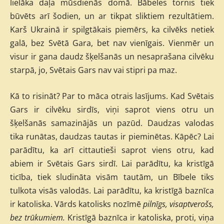
lielāka daļa mūsdienās domā. Bābeles tornis tiek
būvēts arī šodien, un ar tikpat sliktiem rezultātiem.
Karš Ukrainā ir spilgtākais piemērs, ka cilvēks netiek
galā, bez Svētā Gara, bet nav vienīgais. Vienmēr un
visur ir gana daudz šķelšanās un nesaprašana cilvēku
starpā, jo, Svētais Gars nav vai stipri pa maz.
Kā to risināt? Par to māca otrais lasījums. Kad Svētais
Gars ir cilvēku sirdīs, viņi saprot viens otru un
šķelšanās samazinājās un pazūd. Daudzas valodas
tika runātas, daudzas tautas ir pieminētas. Kāpēc? Lai
parādītu, ka arī cittautieši saprot viens otru, kad
abiem ir Svētais Gars sirdī. Lai parādītu, ka kristīgā
ticība, tiek sludināta visām tautām, un Bībele tiks
tulkota visās valodās. Lai parādītu, ka kristīgā baznīca
ir katoliska. Vārds katolisks nozīmē
pilnīgs, visaptverošs,
bez trūkumiem.
Kristīgā baznīca ir katoliska, proti, viņa