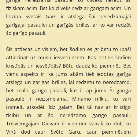
fiziskām acīm. Bet ko cilvēks redz ar garīgām acīm. Un
līdzībā Svētais Gars ir atslēga šai neredzamajai
garīgajai pasaulei un garīgās brilles, ar ko var redzēt
šo garīgo pasauli.
Šis attiecas uz visiem, bet šodien es gribētu to īpaši
attiecināt uz mūsu iesvētniecēm. Kas notiek šodien
kristībās un iesvētībās? Būtu daudz ko pieminēt. Bet
viens aspekts ir, ka jums abām tiek iedotas garīga
atslēga un garīgas brilles, lai redzētu to neredzamo,
bet reālo, garīgo pasauli, kas ir ap jums. Šī garīga
pasaule ir neizsmeļama. Minamo mīklu, tu vari
izsmelt, atkodēt līdz galam. Bet tā nav ar kristīgo
ticību un ar šo neredzamo garīgo pasauli.
Trīsvienīgajam Dievam ir vienmēr vairāk ko dot, ko
Viņš dod caur Svēto Garu, caur pieminētiem