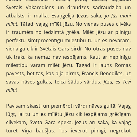
Svētais Vakarēdiens un draudzes sadraudzība un
atbalsts, ir malka. Evaņģēlijā Jēzus saka,
ja Jūs mani
mīlat
. Tātad, vajag mīlēt Jēzu. No vienas puses cilvēks
ir traumēts no iedzimtā grēka. Mīlēt Jēzu ar pilnīgu
perfektu simtprocentīgu mīlestību tu un es nevaram,
vienalga cik ir Svētais Gars sirdī. No otras puses nav
tik traki, ka nemaz nav iespējams. Kaut ar nepilnīgu
mīlestību varam mīlēt Jēzu. Tagad ir jauns Romas
pāvests, bet tas, kas bija pirms, Francis Benedikts, uz
savas nāves gultas, teica šādus vārdus:
Jēzu, es Tevi
mīlu
!
Pavisam skaisti un piemēroti vārdi nāves gultā. Vajag
lūgt, lai tu un es mīlētu Jēzu cik iespējams grēcīgam
cilvēkam, Svētā Gara spēkā. Jēzus arī saka, ka vajag
turēt Viņa baušļus. Tos ievērot pilnīgi, negrēkot