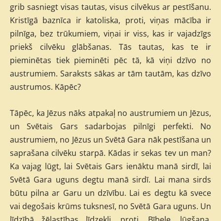
grib sasniegt visas tautas, visus cilvēkus ar pestīšanu.
Kristīgā baznīca ir katoliska, proti, viņas mācība ir
pilnīga, bez trūkumiem, viņai ir viss, kas ir vajadzīgs
priekš cilvēku glābšanas. Tās tautas, kas te ir
pieminētas tiek pieminēti pēc tā, kā viņi dzīvo no
austrumiem. Saraksts sākas ar tām tautām, kas dzīvo
austrumos. Kāpēc?
Tāpēc, ka Jēzus nāks atpakaļ no austrumiem un Jēzus,
un Svētais Gars sadarbojas pilnīgi perfekti. No
austrumiem, no Jēzus un Svētā Gara nāk pestīšana un
saprašana cilvēku starpā. Kādas ir sekas tev un man?
Ka vajag lūgt, lai Svētais Gars ienāktu manā sirdī, lai
Svētā Gara uguns degtu manā sirdī. Lai mana sirds
būtu pilna ar Garu un dzīvību. Lai es degtu kā svece
vai degošais krūms tuksnesī, no Svētā Gara uguns. Un
līdzībā žēlastības līdzekļi, proti, Bībele, lūgšana,