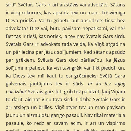
sirdī. Svētais Gars ir arī aizstāvis vai advokāts. Sātans
ir virsprokurors, kas apsūdz tevi un mani, Trīsvienīga
Dieva priekšā. Vai tu gribētu būt apsūdzēts tiesā bez
advokāta? Diez vai, būtu pavisam nepatīkami, vai ne?
Bet tas ir tieši, kas notiek, ja tev nav Svētais Gars sirdī.
Svētais Gars ir advokāts tādā veidā, ka Viņš atgādina
un pārliecina par Jēzus solījumiem. Kad sātans apsūdz
par grēkiem, Svētais Gars dod pārliecību, ka Jēzus
solījumi ir patiesi. Ka visi tavi grēki var tikt piedoti un,
ka Dievs tevi mīl kaut tu esi grēcinieks. Svētā Gara
galvenais jautājums tev ir šāds:
ar ko tev vajag
palīdzību
? Svētais gars ļoti grib tev palīdzēt, ļauj Viņam
to darīt, aicinot Viņu tavā sirdī. Līdzībā Svētais Gars ir
arī atslēga un brilles. Viņš atver tev un man pavisam
jaunu un aizraujošu garīgo pasauli. Nav tikai materiālā
pasaule, ko redz ar savām acīm. Ir arī un vispirms
garīgā neredzamā pasaule, ko cilvēks neredz ar