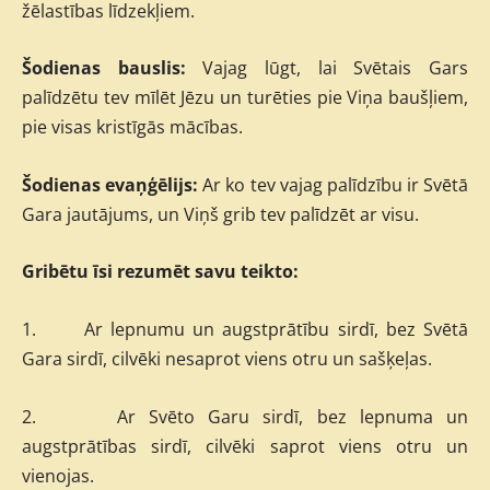
žēlastības līdzekļiem.
Šodienas bauslis:
Vajag lūgt, lai Svētais Gars
palīdzētu tev mīlēt Jēzu un turēties pie Viņa baušļiem,
pie visas kristīgās mācības.
Šodienas evaņģēlijs:
Ar ko tev vajag palīdzību ir Svētā
Gara jautājums, un Viņš grib tev palīdzēt ar visu.
Gribētu īsi rezumēt savu teikto:
1.
Ar lepnumu un augstprātību sirdī, bez Svētā
Gara sirdī, cilvēki nesaprot viens otru un sašķeļas.
2.
Ar Svēto Garu sirdī, bez lepnuma un
augstprātības sirdī, cilvēki saprot viens otru un
vienojas.