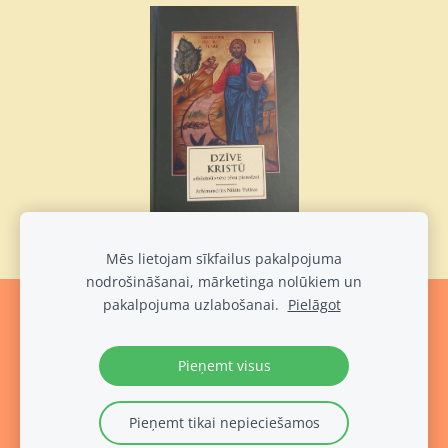
Mēs lietojam sīkfailus pakalpojuma
nodrošināšanai, mārketinga nolūkiem un
pakalpojuma uzlabošanai.
Pielāgot
Sīkdatnes
Pieņemt visus
Pieņemt tikai nepieciešamos