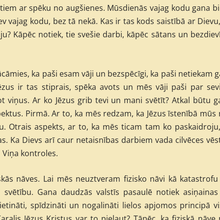
ņotiem ar spēku no augšienes. Mūsdienās vajag kodu gana bi
ev vajag kodu, bez tā nekā. Kas ir tas kods saistībā ar Dievu
u? Kāpēc notiek, tie svešie darbi, kāpēc sātans un bezdiev
mācāmies, ka paši esam vāji un bezspēcīgi, ka paši netiekam g
us ir tas stiprais, spēka avots un mēs vāji paši par sevi
jot viņus. Ar ko Jēzus grib tevi un mani svētīt? Atkal būtu 
pektus. Pirmā. Ar to, ka mēs redzam, ka Jēzus īstenībā mūs
ru. Otrais aspekts, ar to, ka mēs ticam tam ko paskaidroju
ekas. Ka Dievs arī caur netaisnības darbiem vada cilvēces vēs
m Viņa kontroles.
skās nāves. Lai mēs neuztveram fizisko nāvi kā katastrofu
ā svētību. Gana daudzās valstīs pasaulē notiek asiņainas
cietināti, spīdzināti un nogalināti lielos apjomos principā v
alis Jēzus Kristus var to pieļaut? Tāpēc, ka fiziskā nāve