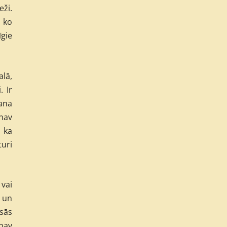
eži.
, ko
īgie
alā,
. Ir
gana
 nav
, ka
turi
 vai
 un
isās
 nav