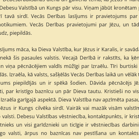
Debesu Valstībā un Kungs pār visu. Viņam jābūt kronētam 
rī tavā sirdī. Vecās Derības lasījums ir pravietojums par
notikumiem. Vecās Derības pravietojumi par Jēzu, un tādi
dz, piepildās.
asījums māca, ka Dieva Valstība, kur Jēzus ir Karalis, ir savā
 nekā šis pasaules valstis. Vecajā Derībā ir rakstīts, ka ķē
n viņa pēcnācējiem valdīs mūžīgi par Izraēlu. Tīri burtiski
ās. Izraēla, kā valsts, sašķēlās Vecās Derības laikā un vēlāk 
jums piepildījās un ir spēkā šodien. Dāvida pēcnācējs Jē
i, par kristīgo baznīcu un pār Dieva tautu. Kristieši no v
 Izraēla garīgajā aspektā. Dieva Valstība nav apzīmēta pasa
 Jēzus ir Kungs cilvēka sirdī. Vairāk vai mazāk visām valstī
o valsti. Debesu Valstības vēstniecība, kontaktpunkts, ir kris
ieks un visi garīdznieki un ticīgie ir vēstniecības darbini
īgo valsti, ārpus no baznīcas nav pestīšana un kontakts