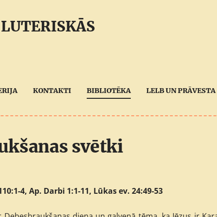
 LUTERISKĀS
ERIJA
KONTAKTI
BIBLIOTĒKA
LELB UN PRĀVESTA 
ukšanas svētki
10:1-4, Ap. Darbi 1:1-11, Lūkas ev. 24:49-53
r Debesbraukšanas diena un galvenā tēma, ka Jēzus ir Kara