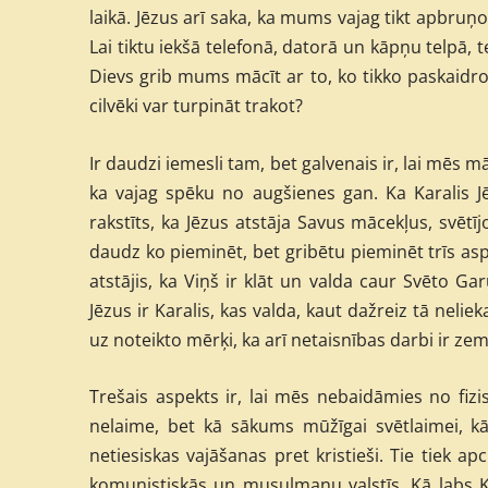
laikā. Jēzus arī saka, ka mums vajag tikt apbru
Lai tiktu iekšā telefonā, datorā un kāpņu telpā, t
Dievs grib mums mācīt ar to, ko tikko paskaidroj
cilvēki var turpināt trakot?
Ir daudzi iemesli tam, bet galvenais ir, lai mēs 
ka vajag spēku no augšienes gan. Ka Karalis Jēz
rakstīts, ka Jēzus atstāja Savus mācekļus, svētī
daudz ko pieminēt, bet gribētu pieminēt trīs as
atstājis, ka Viņš ir klāt un valda caur Svēto Ga
Jēzus ir Karalis, kas valda, kaut dažreiz tā neli
uz noteikto mērķi, ka arī netaisnības darbi ir ze
Trešais aspekts ir, lai mēs nebaidāmies no fizi
nelaime, bet kā sākums mūžīgai svētlaimei, k
netiesiskas vajāšanas pret kristieši. Tie tiek ap
komunistiskās un musulmaņu valstīs. Kā labs Kar