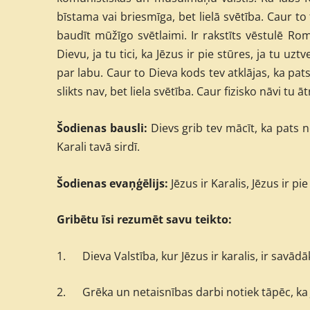
bīstama vai briesmīga, bet lielā svētība. Caur 
baudīt mūžīgo svētlaimi. Ir rakstīts vēstulē Ro
Dievu, ja tu tici, ka Jēzus ir pie stūres, ja tu uz
par labu. Caur to Dieva kods tev atklājas, ka pats
slikts nav, bet liela svētība. Caur fizisko nāvi tu āt
Šodienas bausli:
Dievs grib tev mācīt, ka pats n
Karali tavā sirdī.
Šodienas evaņģēlijs:
Jēzus ir Karalis, Jēzus ir pi
Gribētu īsi rezumēt savu teikto:
1.
Dieva Valstība, kur Jēzus ir karalis, ir savādā
2.
Grēka un netaisnības darbi notiek tāpēc, ka 