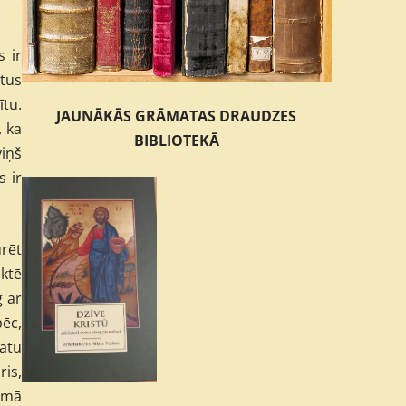
s ir
stus
ītu.
JAUNĀKĀS GRĀMATAS DRAUDZES
, ka
BIBLIOTEKĀ
viņš
s ir
urēt
ektē
g ar
pēc,
sātu
ris,
jumā