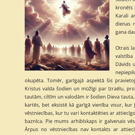
kronēts 
Karali a
dienas 
gana dau
Otrais l
valstība
Dāvids u
nepiepild
okupēta. Tomēr, garīgajā aspektā šis pravieto
Kristus valda šodien un mūžīgi par Izraēlu, prot
tautām, ciltīm un valodām ir šodien Dieva tauta,
kartēs, bet eksistē kā garīgā vienība visur, kur
vēstniecības, kur tu vari kontaktēties ar attiecīg
baznīca. Pie mums arhibīskaps ir galvenais vēstn
Ārpus no vēstniecības nav kontakts ar attiec