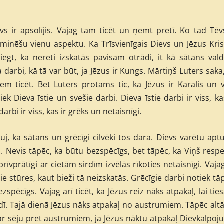
vs ir apsolījis. Vajag tam ticēt un ņemt pretī. Ko tad Tēv
minēšu vienu aspektu. Ka Trīsvienīgais Dievs un Jēzus Kri
egt, ka nereti izskatās pavisam otrādi, it kā sātans vald
arbi, kā tā var būt, ja Jēzus ir Kungs. Mārtiņš Luters saka
kiem ticēt. Bet Luters protams tic, ka Jēzus ir Karalis un 
ek Dieva īstie un svešie darbi. Dieva īstie darbi ir viss, ka
rbi ir viss, kas ir grēks un netaisnīgi.
j, ka sātans un grēcīgi cilvēki tos dara. Dievs varētu apt
. Nevis tāpēc, ka būtu bezspēcīgs, bet tāpēc, ka Viņš resp
rīvprātīgi ar cietām sirdīm izvēlās rīkoties netaisnīgi. Vaja
 pie stūres, kaut bieži tā neizskatās. Grēcīgie darbi notiek tā
zspēcīgs. Vajag arī ticēt, ka Jēzus reiz nāks atpakaļ, lai tie
dī. Tajā dienā Jēzus nāks atpakaļ no austrumiem. Tāpēc altā
ar sēju pret austrumiem, ja Jēzus nāktu atpakaļ Dievkalpo