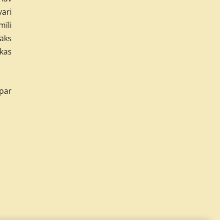
vari
mīli
nāks
ekas
 par