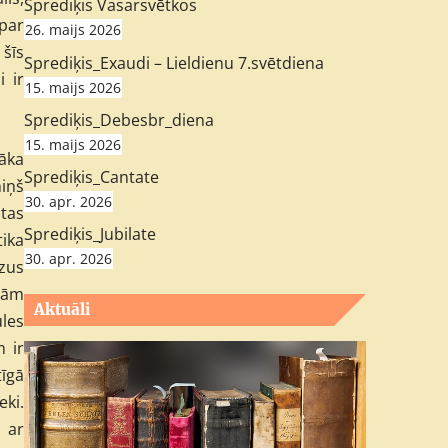
Sprediķis Vasarsvētkos
par
26. maijs 2026
 šīs
Sprediķis_Exaudi – Lieldienu 7.svētdiena
 ir
15. maijs 2026
Sprediķis_Debesbr_diena
15. maijs 2026
dāka
Sprediķis_Cantate
niņš
30. apr. 2026
 tas
Sprediķis_Jubilate
tika
30. apr. 2026
zus
isām
Aktuāli
ules
m ir
tīgā
eki.
 ar