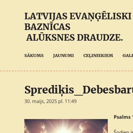
LATVIJAS EVAŅĢĒLISKI
BAZNĪCAS
ALŪKSNES DRAUDZE.
SĀKUMS
JAUNUMI
CEĻINIEKIEM
GAL
Sprediķis_Debesbar
30. maijs, 2025 pl. 11:49
Psalms 1
Šodien i