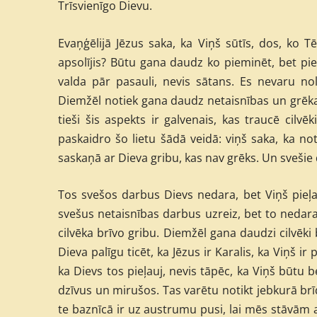
Trīsvienīgo Dievu.
Evaņģēlijā Jēzus saka, ka Viņš sūtīs, dos, ko Tē
apsolījis? Būtu gana daudz ko pieminēt, bet pie
valda pār pasauli, nevis sātans. Es nevaru noli
Diemžēl notiek gana daudz netaisnības un grēka d
tieši šis aspekts ir galvenais, kas traucē cilvē
paskaidro šo lietu šādā veidā: viņš saka, ka noti
saskaņā ar Dieva gribu, kas nav grēks. Un svešie da
Tos svešos darbus Dievs nedara, bet Viņš pieļau
svešus netaisnības darbus uzreiz, bet to nedara
cilvēka brīvo gribu. Diemžēl gana daudzi cilvēki b
Dieva palīgu ticēt, ka Jēzus ir Karalis, ka Viņš ir
ka Dievs tos pieļauj, nevis tāpēc, ka Viņš būtu be
dzīvus un mirušos. Tas varētu notikt jebkurā brī
te baznīcā ir uz austrumu pusi, lai mēs stāvām 