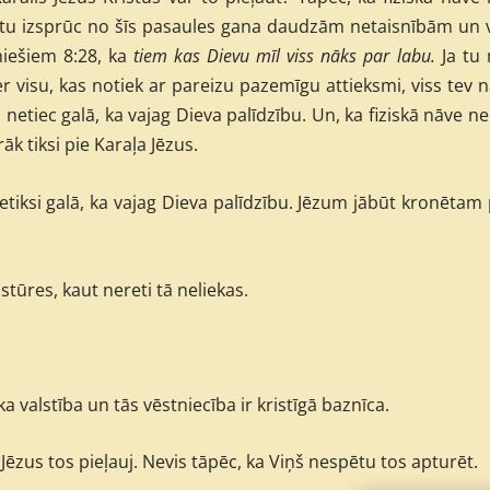
to tu izsprūc no šīs pasaules gana daudzām netaisnībām un 
miešiem 8:28, ka
tiem kas Dievu mīl viss nāks par labu.
Ja tu 
tver visu, kas notiek ar pareizu pazemīgu attieksmi, viss tev 
 netiec galā, ka vajag Dieva palīdzību. Un, ka fiziskā nāve n
rāk tiksi pie Karaļa Jēzus.
etiksi galā, ka vajag Dieva palīdzību. Jēzum jābūt kronētam
e stūres, kaut nereti tā neliekas.
ka valstība un tās vēstniecība ir kristīgā baznīca.
Jēzus tos pieļauj. Nevis tāpēc, ka Viņš nespētu tos apturēt.