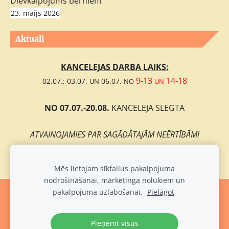
Dievkalpojums bērniem
23. maijs 2026
Aktuāli
KANCELEJAS DARBA LAIKS:
9-13
14-18
02.07.; 03.07.
06.07.
UN
NO
UN
NO 07.07.-20.08.
KANCELEJA SLĒGTA
ATVAINOJAMIES PAR SAGĀDĀTAJĀM NEĒRTĪBĀM!
Mēs lietojam sīkfailus pakalpojuma
nodrošināšanai, mārketinga nolūkiem un
pakalpojuma uzlabošanai.
Pielāgot
Sīkdatnes
Pieņemt visus