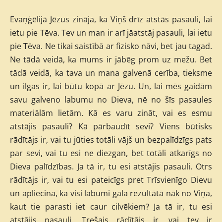
Evaņģēlijā Jēzus zināja, ka Viņš drīz atstās pasauli, lai
ietu pie Tēva. Tev un man ir arī jāatstāj pasauli, lai ietu
pie Tēva. Ne tikai saistībā ar fizisko nāvi, bet jau tagad.
Ne tādā veidā, ka mums ir jābēg prom uz mežu. Bet
tādā veidā, ka tava un mana galvenā cerība, tieksme
un ilgas ir, lai būtu kopā ar Jēzu. Un, lai mēs gaidām
savu galveno labumu no Dieva, nē no šīs pasaules
materiālām lietām. Kā es varu zināt, vai es esmu
atstājis pasauli? Kā pārbaudīt sevi? Viens būtisks
rādītājs ir, vai tu jūties totāli vājš un bezpalīdzīgs pats
par sevi, vai tu esi ne diezgan, bet totāli atkarīgs no
Dieva palīdzības. Ja tā ir, tu esi atstājis pasauli. Otrs
rādītājs ir, vai tu esi pateicīgs pret Trīsvienīgo Dievu
un apliecina, ka visi labumi gala rezultātā nāk no Viņa,
kaut tie parasti iet caur cilvēkiem? Ja tā ir, tu esi
atstājis pasauli. Trešais rādītājs ir, vai tev ir