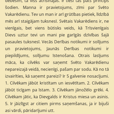
debesīm, tā viss atrisinājās. Ir tieši tas pats princips
šodien. Manna ir pravietojums, zīmi par Svēto
Vakarēdienu. Tev un man ir arī grūtības pietiek, līdzībā
mēs arī staigājam tuksnesī. Svētais Vakarēdiens ir, ne
vienīgais, bet viens būtisks veids, kā Trīsvienīgais
Dievs uztur tevi un mani pie garīgās dzīvības šajā
pasaules tuksnesī. Vecās Derības notikumi ir solījums
un pravietojums, Jaunās Derības notikumi ir
piepildījums, solījumu īstenošana. Otrais lasījums
māca, ka cilvēks var saņemt Svēto Vakarēdienu
nepareizajā veidā, necienīgi, pašam par sodu. Kā no tā
izvairīties, kā saņemt pareizi? Ir 5 galvenie nosacījumi.
1. Cilvēkam jābūt kristītam un iesvētītam. 2. Cilvēkam
jābūt ticīgam pa īstam. 3. Cilvēkam jānožēlo grēki. 4.
Cilvēkam jātic, ka Dievgalds ir Kristus miesa un asinis.
5. Ir jāizlīgst ar citiem pirms saņemšanas, ja ir bijuši
asi vārdi, pāridarījumi utt.