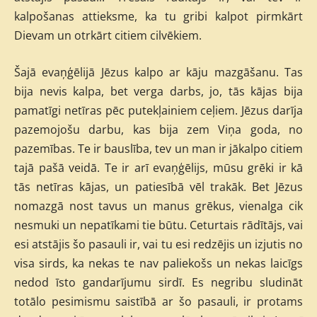
kalpošanas attieksme, ka tu gribi kalpot pirmkārt
Dievam un otrkārt citiem cilvēkiem.
Šajā evaņģēlijā Jēzus kalpo ar kāju mazgāšanu. Tas
bija nevis kalpa, bet verga darbs, jo, tās kājas bija
pamatīgi netīras pēc putekļainiem ceļiem. Jēzus darīja
pazemojošu darbu, kas bija zem Viņa goda, no
pazemības. Te ir bauslība, tev un man ir jākalpo citiem
tajā pašā veidā. Te ir arī evaņģēlijs, mūsu grēki ir kā
tās netīras kājas, un patiesībā vēl trakāk. Bet Jēzus
nomazgā nost tavus un manus grēkus, vienalga cik
nesmuki un nepatīkami tie būtu. Ceturtais rādītājs, vai
esi atstājis šo pasauli ir, vai tu esi redzējis un izjutis no
visa sirds, ka nekas te nav paliekošs un nekas laicīgs
nedod īsto gandarījumu sirdī. Es negribu sludināt
totālo pesimismu saistībā ar šo pasauli, ir protams