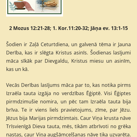
2 Mozus 12:21-28; 1. Kor.11:20-32; Jāņa ev. 13:1-15
Šodien ir Zaļā Ceturtdiena, un galvenā tēma ir Jauna
Derība, kas ir slēgta Kristus asinīs. Šodienas lasījumi
māca sīkāk par Dievgaldu, Kristus miesu un asinīm,
kas un kā.
Vecās Derības lasījums māca par to, kas notika pirms
Izraēla tauta izgāja no verdzības Ēģiptē. Visi Ēģiptes
pirmdzimušie nomira, un pēc tam Izraēla tauta bija
brīva. Te ir viens liels pravietojums, zīme, par Jēzu.
Jēzus bija Marijas pirmdzimtais. Caur Viņa krusta nāve
Trīsvienīgā Dieva tauta, mēs, tikām atbrīvoti no grēka
nastas, caur Viņa augšāmcelšanas nāve tika uzvarēta.