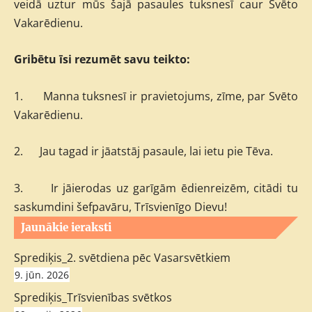
veidā uztur mūs šajā pasaules tuksnesī caur Svēto
Vakarēdienu.
Gribētu īsi rezumēt savu teikto:
1.
Manna tuksnesī ir pravietojums, zīme, par Svēto
Vakarēdienu.
2.
Jau tagad ir jāatstāj pasaule, lai ietu pie Tēva.
3.
Ir jāierodas uz garīgām ēdienreizēm, citādi tu
saskumdini šefpavāru, Trīsvienīgo Dievu!
Jaunākie ieraksti
Sprediķis_2. svētdiena pēc Vasarsvētkiem
9. jūn. 2026
Sprediķis_Trīsvienības svētkos