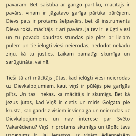
pavāram. Bet saistībā ar garīgo pārtiku, mācītājs ir
pavārs, viņam ir jāgatavo garīga pārtika pārējiem.
Dievs pats ir protams šefpavārs, bet kā instruments
Dieva rokā, mācītājs ir arī pavārs. Ja tev ir ielūgti viesi
un tu pavada daudzas stundas pie plīts ar lielām
pūlēm un tie ielūgti viesi neierodas, nedodot nekādu
ziņu, kā tu justies. Laikam pamatīgi skumīga un
sarūgtināta, vai nē.
Tieši tā arī mācītājs jūtas, kad ielūgti viesi neierodas
uz Dievkalpojumiem, kaut viņš ir pūlējis pie garīgās
plīts. Un tas nekas, ka mācītājs ir skumīgs. Bet kā
Jēzus jūtas, kad Viņš ir cietis un miris Golgāta pie
krusta, kad gandrīz visiem ir vienalga un neierodas uz
Dievkalpojumiem, un nav interese par Svēto
Vakarēdienu? Viņš ir protams skumīgs un tāpēc tavs
uzdevums ir, lai ierastos uz visām ēdienreizēm