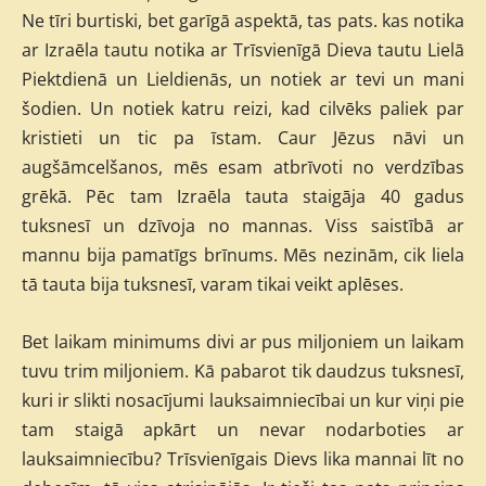
Ne tīri burtiski, bet garīgā aspektā, tas pats. kas notika
ar Izraēla tautu notika ar Trīsvienīgā Dieva tautu Lielā
Piektdienā un Lieldienās, un notiek ar tevi un mani
šodien. Un notiek katru reizi, kad cilvēks paliek par
kristieti un tic pa īstam. Caur Jēzus nāvi un
augšāmcelšanos, mēs esam atbrīvoti no verdzības
grēkā. Pēc tam Izraēla tauta staigāja 40 gadus
tuksnesī un dzīvoja no mannas. Viss saistībā ar
mannu bija pamatīgs brīnums. Mēs nezinām, cik liela
tā tauta bija tuksnesī, varam tikai veikt aplēses.
Bet laikam minimums divi ar pus miljoniem un laikam
tuvu trim miljoniem. Kā pabarot tik daudzus tuksnesī,
kuri ir slikti nosacījumi lauksaimniecībai un kur viņi pie
tam staigā apkārt un nevar nodarboties ar
lauksaimniecību? Trīsvienīgais Dievs lika mannai līt no