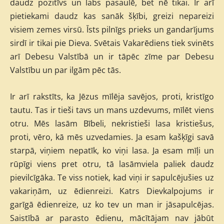
daudz pozitīvs un labs pasaulē, bet nē tikai. Ir arī
pietiekami daudz kas sanāk šķībi, greizi nepareizi
visiem zemes virsū. Īsts pilnīgs prieks un gandarījums
sirdī ir tikai pie Dieva. Svētais Vakarēdiens tiek svinēts
arī Debesu Valstībā un ir tāpēc zīme par Debesu
Valstību un par ilgām pēc tās.
Ir arī rakstīts, ka Jēzus mīlēja savējos, proti, kristīgo
tautu. Tas ir tieši tavs un mans uzdevums, mīlēt viens
otru. Mēs lasām Bībeli, nekristieši lasa kristiešus,
proti, vēro, kā mēs uzvedamies. Ja esam kašķīgi savā
starpā, viņiem nepatīk, ko viņi lasa. Ja esam mīļi un
rūpīgi viens pret otru, tā lasāmviela paliek daudz
pievilcīgāka. Te viss notiek, kad viņi ir sapulcējušies uz
vakariņām, uz ēdienreizi. Katrs Dievkalpojums ir
garīgā ēdienreize, uz ko tev un man ir jāsapulcējas.
Saistībā ar parasto ēdienu, mācītājam nav jābūt