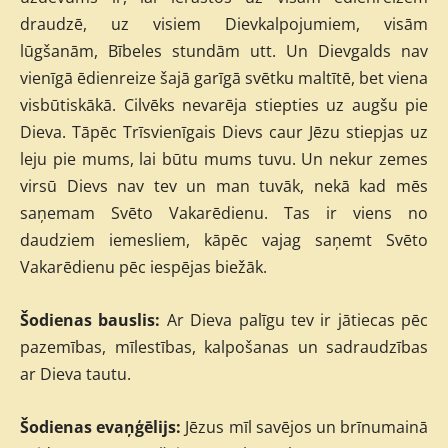
draudzē, uz visiem Dievkalpojumiem, visām
lūgšanām, Bībeles stundām utt. Un Dievgalds nav
vienīgā ēdienreize šajā garīgā svētku maltītē, bet viena
visbūtiskākā. Cilvēks nevarēja stiepties uz augšu pie
Dieva. Tāpēc Trīsvienīgais Dievs caur Jēzu stiepjas uz
leju pie mums, lai būtu mums tuvu. Un nekur zemes
virsū Dievs nav tev un man tuvāk, nekā kad mēs
saņemam Svēto Vakarēdienu. Tas ir viens no
daudziem iemesliem, kāpēc vajag saņemt Svēto
Vakarēdienu pēc iespējas biežāk.
Šodienas bauslis:
Ar Dieva palīgu tev ir jātiecas pēc
pazemības, mīlestības, kalpošanas un sadraudzības
ar Dieva tautu.
Šodienas evaņģēlijs:
Jēzus mīl savējos un brīnumainā