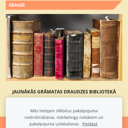
Aktuāli
JAUNĀKĀS GRĀMATAS DRAUDZES BIBLIOTEKĀ
Mēs lietojam sīkfailus pakalpojuma
nodrošināšanai, mārketinga nolūkiem un
pakalpojuma uzlabošanai.
Pielāgot
Sīkdatnes