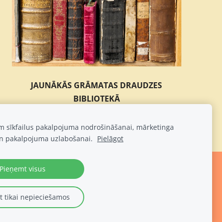
JAUNĀKĀS GRĀMATAS DRAUDZES
BIBLIOTEKĀ
am sīkfailus pakalpojuma nodrošināšanai, mārketinga
n pakalpojuma uzlabošanai.
Pielāgot
Pieņemt visus
 tikai nepieciešamos