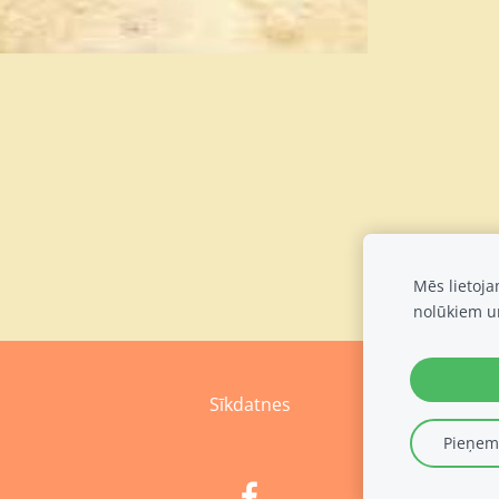
Mēs lietoj
nolūkiem u
Sīkdatnes
Pieņemt