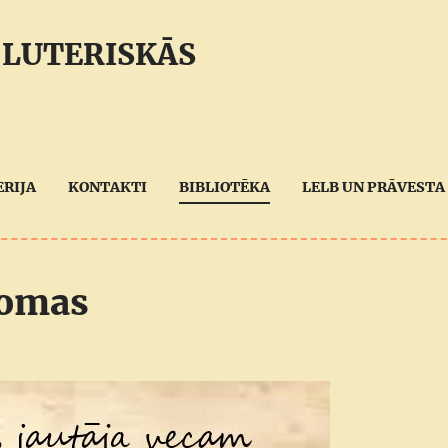
 LUTERISKĀS
ERIJA
KONTAKTI
BIBLIOTĒKA
LELB UN PRĀVESTA 
domas