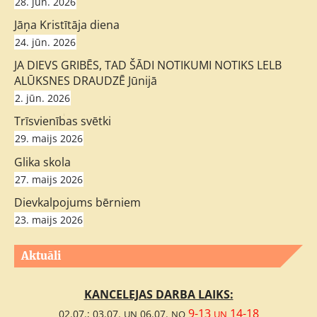
28. jūn. 2026
Jāņa Kristītāja diena
24. jūn. 2026
JA DIEVS GRIBĒS, TAD ŠĀDI NOTIKUMI NOTIKS LELB
ALŪKSNES DRAUDZĒ Jūnijā
2. jūn. 2026
;
Trīsvienības svētki
29. maijs 2026
Glika skola
27. maijs 2026
Dievkalpojums bērniem
23. maijs 2026
Aktuāli
KANCELEJAS DARBA LAIKS:
9-13
14-18
02.07.; 03.07.
06.07.
UN
NO
UN