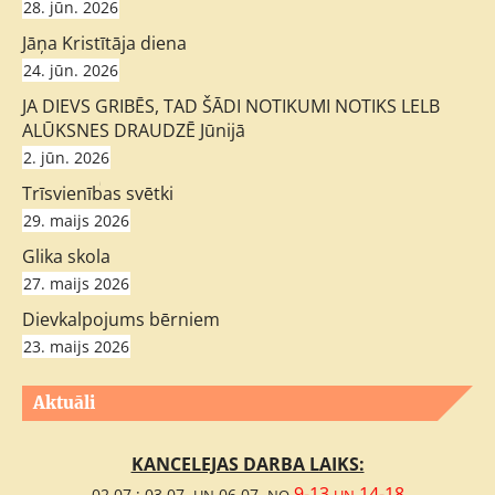
28. jūn. 2026
Jāņa Kristītāja diena
24. jūn. 2026
JA DIEVS GRIBĒS, TAD ŠĀDI NOTIKUMI NOTIKS LELB
ALŪKSNES DRAUDZĒ Jūnijā
2. jūn. 2026
;
Trīsvienības svētki
29. maijs 2026
Glika skola
27. maijs 2026
Dievkalpojums bērniem
23. maijs 2026
Aktuāli
KANCELEJAS DARBA LAIKS:
9-13
14-18
02.07.; 03.07.
06.07.