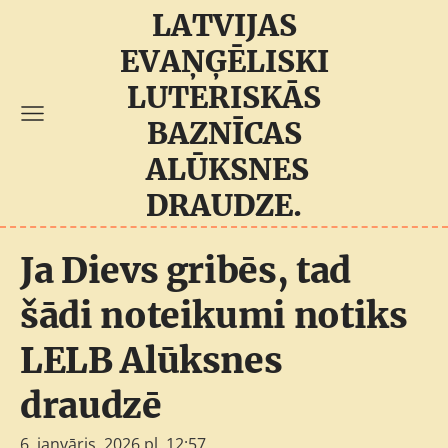
LATVIJAS
EVAŅĢĒLISKI
LUTERISKĀS
BAZNĪCAS
ALŪKSNES
DRAUDZE.
Ja Dievs gribēs, tad
šādi noteikumi notiks
LELB Alūksnes
draudzē
6. janvāris, 2026 pl. 12:57