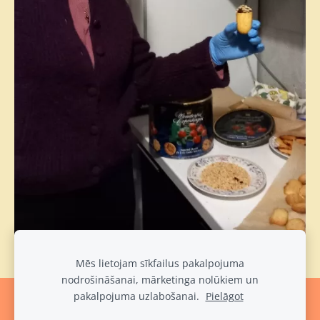
Mēs lietojam sīkfailus pakalpojuma
nodrošināšanai, mārketinga nolūkiem un
pakalpojuma uzlabošanai.
Pielāgot
Sīkdatnes