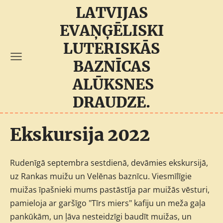
LATVIJAS
EVAŅĢĒLISKI
LUTERISKĀS
BAZNĪCAS
ALŪKSNES
DRAUDZE.
Ekskursija 2022
Rudenīgā septembra sestdienā, devāmies ekskursijā,
uz Rankas muižu un Velēnas baznīcu. Viesmīlīgie
muižas īpašnieki mums pastāstīja par muižās vēsturi,
pamieloja ar garšīgo "Tīrs miers" kafiju un meža gaļa
pankūkām, un ļāva nesteidzīgi baudīt muižas, un