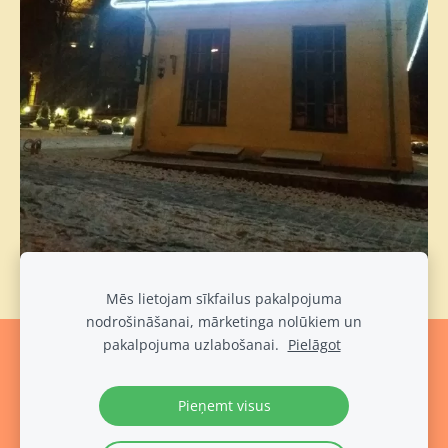
Mēs lietojam sīkfailus pakalpojuma
nodrošināšanai, mārketinga nolūkiem un
pakalpojuma uzlabošanai.
Pielāgot
Sīkdatnes
Pieņemt visus