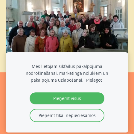
Mēs lietojam sīkfailus pakalpojuma
nodrošināšanai, mārketinga nolūkiem un
pakalpojuma uzlabošanai.
Pielāgot
Sīkdatnes
Pieņemt visus
Pieņemt tikai nepieciešamos